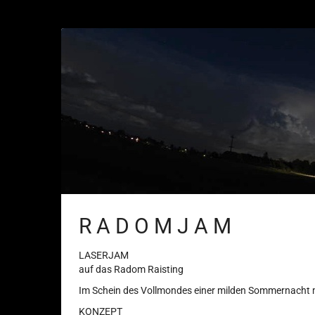
Zum
Haupt-
Inhalt
springen
R A D O M J A M
LASERJAM
auf das Radom Raisting
Im Schein des Vollmondes einer milden Sommernacht m
KONZEPT