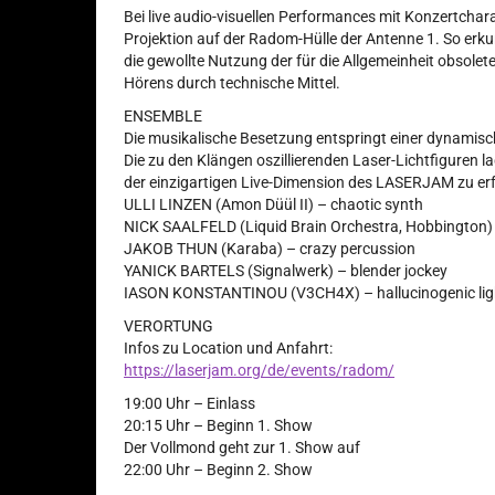
Bei live audio-visuellen Performances mit Konzertcharak
Projektion auf der Radom-Hülle der Antenne 1. So erk
die gewollte Nutzung der für die Allgemeinheit obsolet
Hörens durch technische Mittel.
ENSEMBLE
Die musikalische Besetzung entspringt einer dynamisc
Die zu den Klängen oszillierenden Laser-Lichtfiguren l
der einzigartigen Live-Dimension des LASERJAM zu er
ULLI LINZEN (Amon Düül II) – chaotic synth
NICK SAALFELD (Liquid Brain Orchestra, Hobbington) 
JAKOB THUN (Karaba) – crazy percussion
YANICK BARTELS (Signalwerk) – blender jockey
IASON KONSTANTINOU (V3CH4X) – hallucinogenic lig
VERORTUNG
Infos zu Location und Anfahrt:
https://laserjam.org/de/events/radom/
19:00 Uhr – Einlass
20:15 Uhr – Beginn 1. Show
Der Vollmond geht zur 1. Show auf
22:00 Uhr – Beginn 2. Show