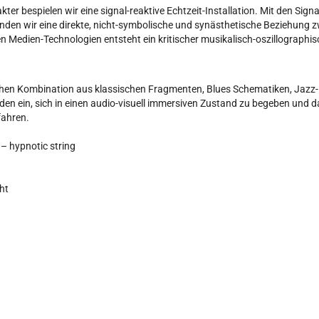
ter bespielen wir eine signal-reaktive Echtzeit-Installation. Mit den Signa
unden wir eine direkte, nicht-symbolische und synästhetische Beziehung
en Medien-Technologien entsteht ein kritischer musikalisch-oszillographi
hen Kombination aus klassischen Fragmenten, Blues Schematiken, Jazz-Ro
aden ein, sich in einen audio-visuell immersiven Zustand zu begeben und 
fahren.
– hypnotic string
ht